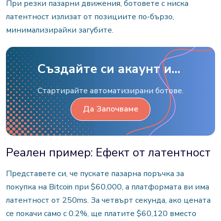
При резки пазарни движения, ботовете с ниска
латентност излизат от позициите по-бързо,
минимализирайки загубите.
Създайте си акаунт и...
Стартирайте автоматизирани ботове.
Да Започваме
Реален пример: Ефект от латентност
Представете си, че пускате пазарна поръчка за
покупка на Bitcoin при $60,000, а платформата ви има
латентност от 250ms. За четвърт секунда, ако цената
се покачи само с 0.2%, ще платите $60,120 вместо