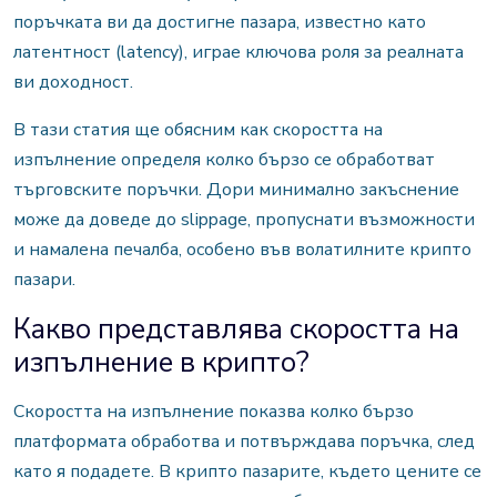
поръчката ви да достигне пазара, известно като
латентност (latency), играе ключова роля за реалната
ви доходност.
В тази статия ще обясним как скоростта на
изпълнение определя колко бързо се обработват
търговските поръчки. Дори минимално закъснение
може да доведе до slippage, пропуснати възможности
и намалена печалба, особено във волатилните крипто
пазари.
Какво представлява скоростта на
изпълнение в крипто?
Скоростта на изпълнение показва колко бързо
платформата обработва и потвърждава поръчка, след
като я подадете. В крипто пазарите, където цените се