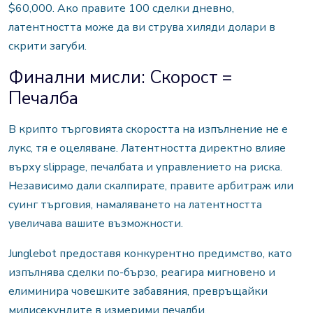
$60,000. Ако правите 100 сделки дневно,
латентността може да ви струва хиляди долари в
скрити загуби.
Финални мисли: Скорост =
Печалба
В крипто търговията скоростта на изпълнение не е
лукс, тя е оцеляване.
Латентността директно влияе
върху slippage, печалбата и управлението на риска.
Независимо дали скалпирате, правите арбитраж или
суинг търговия, намаляването на латентността
увеличава вашите възможности.
Junglebot предоставя конкурентно предимство, като
изпълнява сделки по-бързо, реагира мигновено и
елиминира човешките забавяния, превръщайки
милисекундите в измерими печалби.