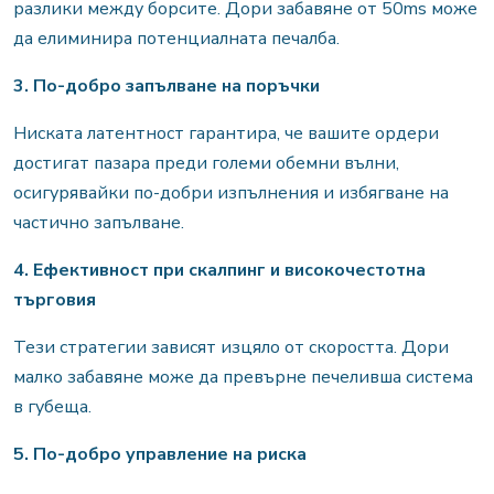
разлики между борсите. Дори забавяне от 50ms може
да елиминира потенциалната печалба.
3. По-добро запълване на поръчки
Ниската латентност гарантира, че вашите ордери
достигат пазара преди големи обемни вълни,
осигурявайки по-добри изпълнения и избягване на
частично запълване.
4. Ефективност при скалпинг и високочестотна
търговия
Тези стратегии зависят изцяло от скоростта. Дори
малко забавяне може да превърне печеливша система
в губеща.
5. По-добро управление на риска