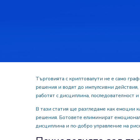
Търговията с криптовалути не е само граф
решения и водят до импулсивни действия, 
работят с дисциплина, последователност и
В тази статия ще разгледаме как емоции к
решения. Ботовете елиминират емоционалн
дисциплина и по-добро управление на риск