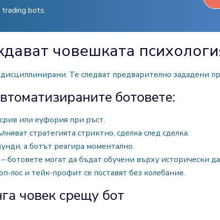
trading bots.
ждават човешката психологи
по-дисциплинирани. Те следват предварително зададени пр
втоматизираните ботовете:
 срив или еуфория при ръст.
лняват стратегията стриктно, сделка след сделка.
кунди, а ботът реагира моментално.
 – ботовете могат да бъдат обучени върху исторически д
оп-лос и тейк-профит се поставят без колебание.
га човек срещу бот