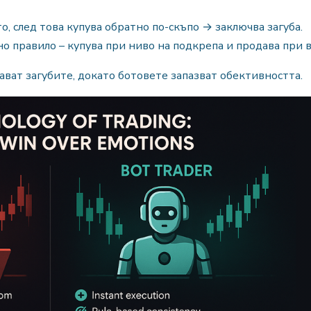
о, след това купува обратно по-скъпо → заключва загуба.
о правило – купува при ниво на подкрепа и продава при 
ват загубите, докато ботовете запазват обективността.