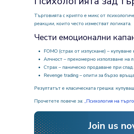
Психологията зад тъ
Търговията с крипто е микс от психологич
реакции, които често изместват логиката.
Чести емоционални капан
FOMO (страх от изпускане) – купуване 
Алчност – прекомерно използване на л
Страх – паническо продаване при спад.
Revenge trading – опити за бързо връщ
Резултатът е класическата грешка: купуваш
Прочетете повече за:
„Психология на търго
Join us no