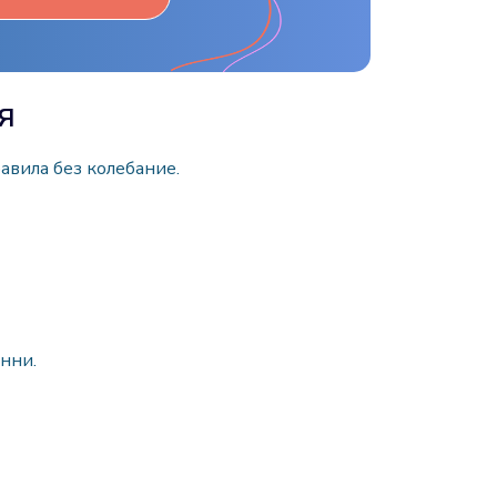
я
авила без колебание.
анни.