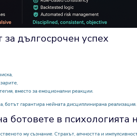
т за дългосрочен успех
иска,
азарите,
тегия, вместо за емоционални реакции.
та, ботът гарантира нейната дисциплинирана реализация.
на ботовете в психологията 
бственото му съзнание. Страхът, алчността и импулсивно