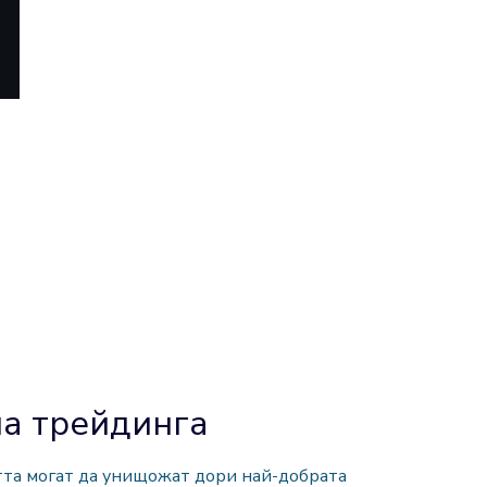
на трейдинга
стта могат да унищожат дори най-добрата