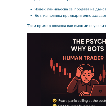
Човек: паникьосва се, продава на дънот
Бот: изпълнява предварително зададен
Този пример показва как емоциите увелича