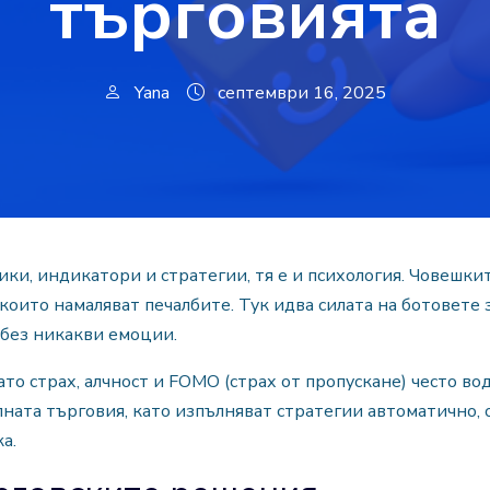
търговията
Yana
септември 16, 2025
ики, индикатори и стратегии, тя е и психология. Човешк
които намаляват печалбите. Тук идва силата на ботовете 
 без никакви емоции.
ато страх, алчност и FOMO (страх от пропускане) често в
ата търговия, като изпълняват стратегии автоматично, 
а.