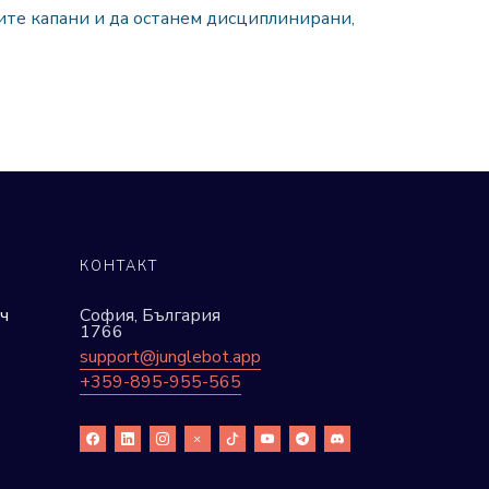
ите капани и да останем дисциплинирани,
КОНТАКТ
ч
София, България
1766
support@junglebot.app
+359-895-955-565