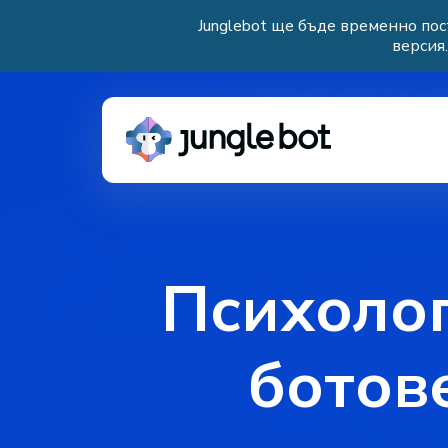
Junglebot ще бъде временно пос
версия
Психолог
ботов