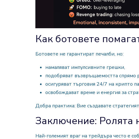
Как ботовете помага
Ботовете не гарантират печалби, но:
намаляват импулсивните грешки,
подобряват възвръщаемостта спрямо р
осигуряват търговия 24/7 на крипто п
освобождават време и енергия за стра
Добра практика: Вие създавате стратегия
Заключение: Ролята 
Най-големият враг на трейдъра често е со