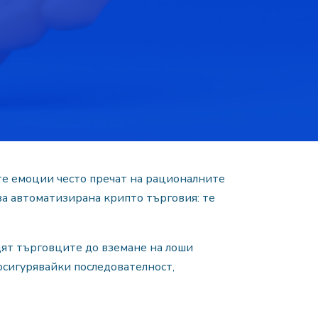
ите емоции често пречат на рационалните
за автоматизирана крипто търговия: те
одят търговците до вземане на лоши
осигурявайки последователност,