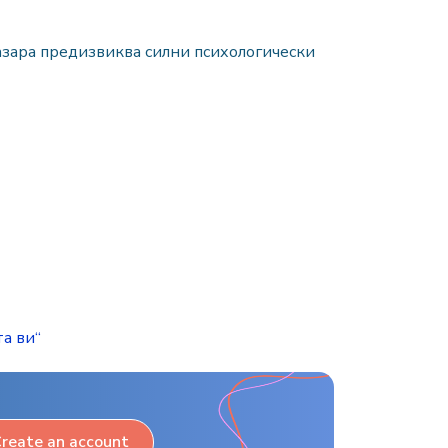
пазара предизвиква силни психологически
та ви“
reate an account