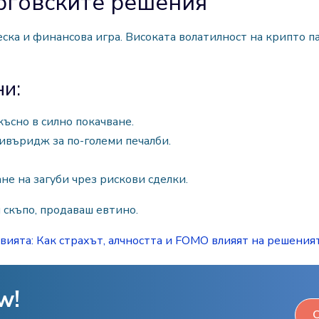
рговските решения
еска и финансова игра. Високата волатилност на крипто 
и:
късно в силно покачване.
ивъридж за по-големи печалби.
ане на загуби чрез рискови сделки.
 скъпо, продаваш евтино.
вията: Как страхът, алчността и FOMO влияят на решения
w!
C