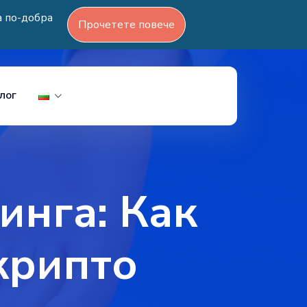
а по-добра
Прочетете повече
лог
инга: Как
крипто