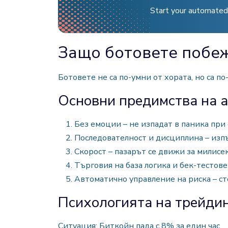
Start your automated 
Защо ботовете побе
Ботовете не са по-умни от хората, но са 
Основни предимства на а
Без емоции – не изпадат в паника при
Последователност и дисциплина – изпъ
Скорост – пазарът се движи за милисе
Търговия на база логика и бек-тестове
Автоматично управление на риска – ст
Психологията на трейдин
Ситуация: Биткойн пада с 8% за един час.