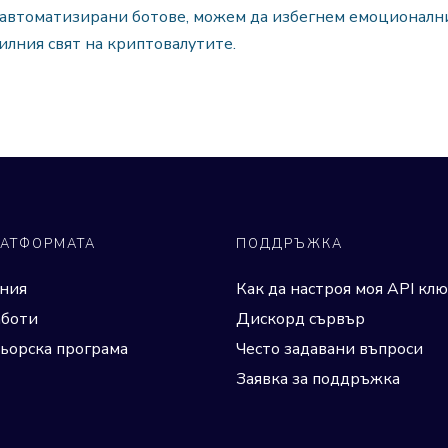
 автоматизирани ботове, можем да избегнем емоционалн
билния свят на криптовалутите.
ЛАТФОРМАТА
ПОДДРЪЖКА
ния
Как да настроя моя API клю
аботи
Дискорд сървър
ьорска програма
Често задавани въпроси
Заявка за поддръжка