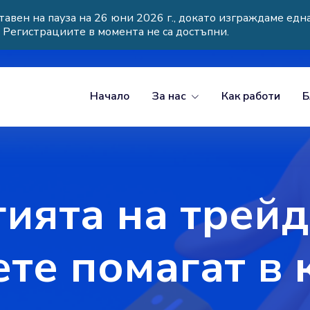
тавен на пауза на 26 юни 2026 г., докато изграждаме едн
. Регистрациите в момента не са достъпни.
Начало
За нас
Как работи
Б
ията на трейд
ете помагат в 