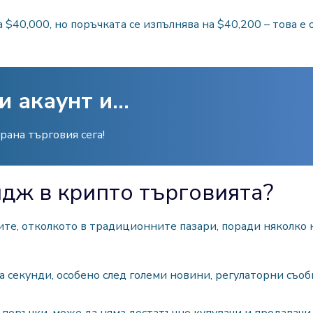
$40,000, но поръчката се изпълнява на $40,200 – това е 
 акаунт и...
ана търговия сега!
дж в крипто търговията?
ите, отколкото в традиционните пазари, поради няколко 
а секунди, особено след големи новини, регулаторни съоб