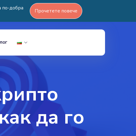
а по-добра
Прочетете повече
лог
крипто
как да го