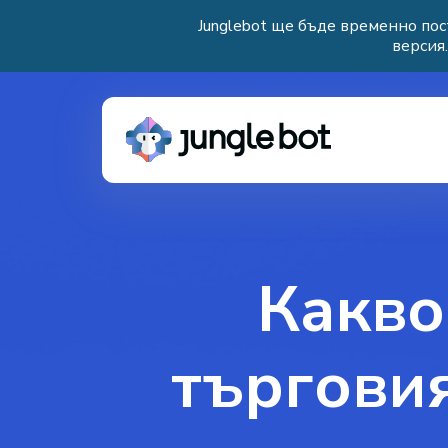
Junglebot ще бъде временно пос
версия
Какво
търговия