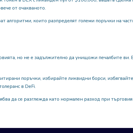
к токен в DEX с ликвиден пул от $100,000, вашата сделка
вече от очакваното.
т алгоритми, които разпределят големи поръчки на части
вията, но не е задължително да унищожи печалбите ви. 
митирани поръчки, избирайте ликвидни борси, избягвайт
олеранс в DeFi.
ябва да се разглежда като нормален разход при търговия 