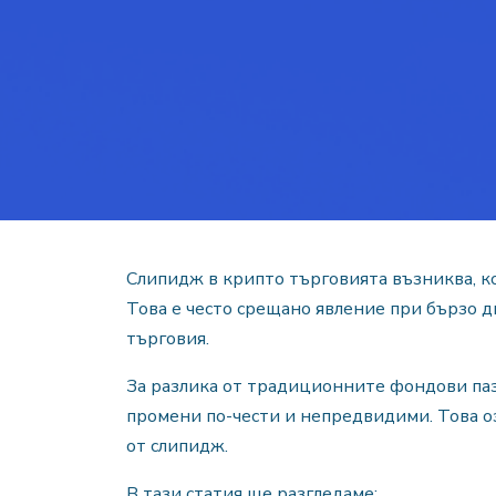
Слипидж в крипто търговията възниква, ког
Това е често срещано явление при бързо 
търговия.
За разлика от традиционните фондови паз
промени по-чести и непредвидими. Това оз
от слипидж.
В тази статия ще разгледаме: