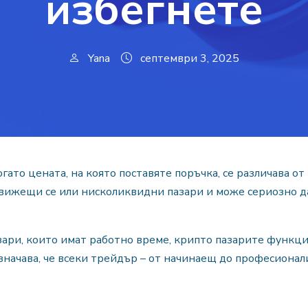
избегнете
Yana
септември 3, 2025
ато цената, на която поставяте поръчка, се различава от
движещи се или нисколиквидни пазари и може сериозно да
ари, които имат работно време, крипто пазарите функци
начава, че всеки трейдър – от начинаещ до професионали