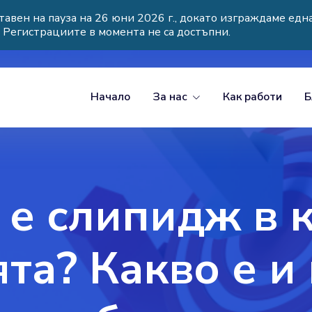
тавен на пауза на 26 юни 2026 г., докато изграждаме едн
. Регистрациите в момента не са достъпни.
Начало
За нас
Как работи
Б
 е слипидж в 
та? Какво е и 