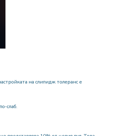
настройката на слипидж толеранс е
по-слаб.