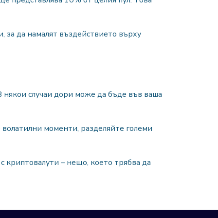
 ще представлява 10% от целия пул. Това
, за да намалят въздействието върху
В някои случаи дори може да бъде във ваша
е волатилни моменти, разделяйте големи
с криптовалути – нещо, което трябва да