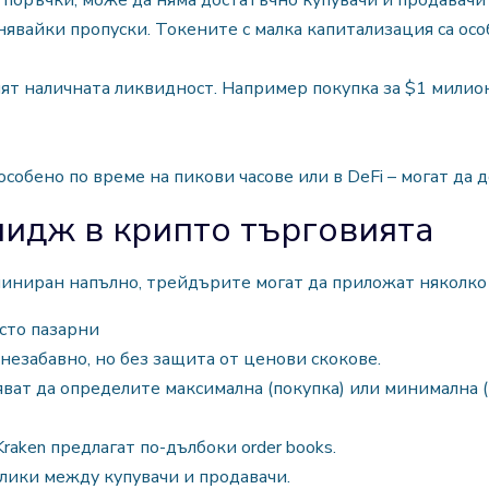
 поръчки, може да няма достатъчно купувачи и продавачи
нявайки пропуски. Токените с малка капитализация са осо
пят наличната ликвидност. Например покупка за $1 милио
особено по време на пикови часове или в DeFi – могат да 
пидж в крипто търговията
иниран напълно, трейдърите могат да приложат няколко
сто пазарни
незабавно, но без защита от ценови скокове.
ат да определите максимална (покупка) или минимална (
Kraken предлагат по-дълбоки order books.
злики между купувачи и продавачи.