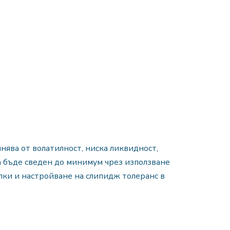
нява от волатилност, ниска ликвидност,
а бъде сведен до минимум чрез използване
лки и настройване на слипидж толеранс в