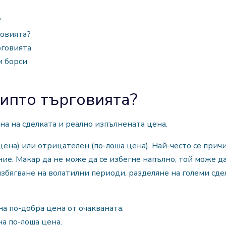
?
говията?
рговията
и борси
рипто търговията?
а на сделката и реално изпълнената цена.
ена) или отрицателен (по-лоша цена). Най-често се причи
ие. Макар да не може да се избегне напълно, той може д
збягване на волатилни периоди, разделяне на големи сде
на по-добра цена от очакваната.
на по-лоша цена.