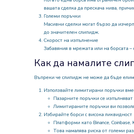
Когато една борса има ограничен брой
вашата сделка да прескача нива, причи
Големи поръчки
Масивни сделки могат бързо да изчер
до значителен слипидж.
Скорост на изпълнение
Забавяния в мрежата или на борсата – 
Как да намалите сли
Въпреки че слипидж не може да бъде елим
Използвайте лимитирани поръчки вме
Пазарните поръчки се изпълняват 
Лимитираните поръчки ви позволяв
Избирайте борси с висока ликвидност
Платформи като Binance, Coinbase, 
Това намалява риска от големи ра