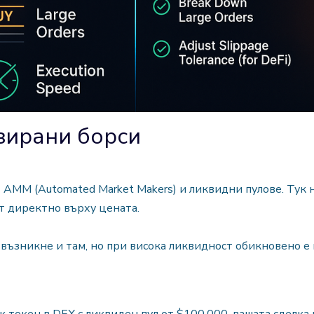
зирани борси
AMM (Automated Market Makers) и ликвидни пулове. Тук 
т директно върху цената.
 възникне и там, но при висока ликвидност обикновено е 