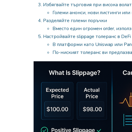
Избягвайте търговия при висока вола
Големи анонси, нови листинги или
Разделяйте големи поръчки
Вместо един огромен order, използ
Настройвайте slippage толеранс в DeFi
В платформи като Uniswap или Pa
По-ниският толеранс ви предпазва