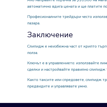
Ако направите поръчка за $10,000 на малъ
автоматично вдига цената и ще платите по
Професионалните трейдъри често използва
пазара.
Заключение
Слипидж е неизбежна част от крипто търго
полза.
Ключът е в управлението: използвайте ли
сделки и настройвайте правилно слипидж т
Както таксите или спредовете, слипидж тр
предвидите и управлявате умно.