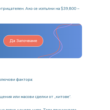
отрицателен. Ако се изпълни на $39,800 –
Да Започваме
ключови фактора:
щения или масови сделки от „китове“.