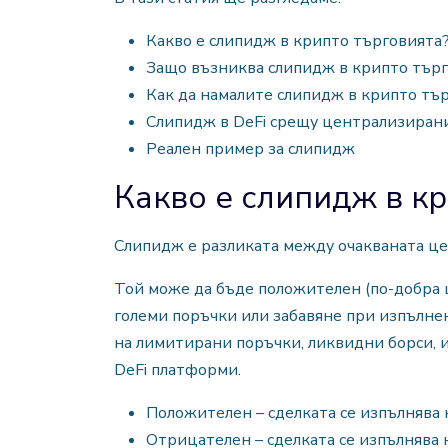
Какво е слипидж в крипто търговията
Защо възниква слипидж в крипто тър
Как да намалите слипидж в крипто тъ
Слипидж в DeFi срещу централизиран
Реален пример за слипидж
Какво е слипидж в к
Слипидж е разликата между очакваната цен
Той може да бъде положителен (по-добра ц
големи поръчки или забавяне при изпълнен
на лимитирани поръчки, ликвидни борси, и
DeFi платформи.
Положителен – сделката се изпълнява 
Отрицателен – сделката се изпълнява 