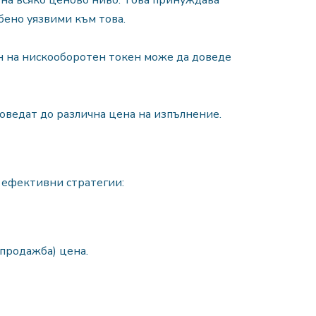
 на всяко ценово ниво. Това принуждава
бено уязвими към това.
н на нискооборотен токен може да доведе
доведат до различна цена на изпълнение.
 ефективни стратегии:
продажба) цена.