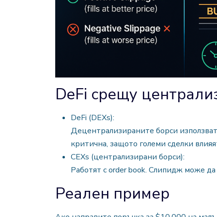
DeFi срещу централи
DeFi (DEXs):
Децентрализираните борси използват 
критична, защото големи сделки влияя
CEXs (централизирани борси):
Работят с order book. Слипидж може да
Реален пример