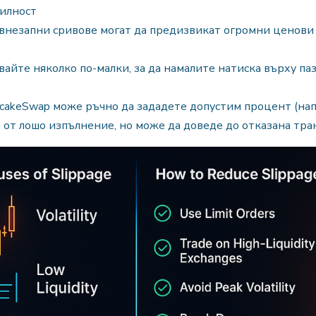
тилност
 внезапни сривове могат да предизвикат огромни ценови
вайте няколко по-малки, за да намалите натиска върху паз
ncakeSwap може ръчно да зададете допустим процент (на
 от лошо изпълнение, но може да доведе до отказана тра