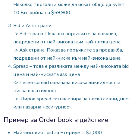
Няколко търговци може да искат общо да купят
10 Биткойна на $59,900.
Bid и Ask страни
-> Bid страна: Показва поръчките за покупка,
подредени от най-висока към най-ниска цена.
-> Ask страна: Показва поръчките за продажба,
подредени от най-ниска към най-висока цена.
Spread – т
ова е разликата между най-високата bid
цена и най-ниската ask цена.
-> Тесен spread означава висока ликвидност и
ниска волатилност.
-> Широк spread сигнализира за ниска ликвидност
или пазарна несигурност.
Пример за Order book в действие
Най-високият bid за Етериум = $3,000