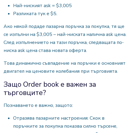
Най-ниският ask = $3,005
Разликата тук е $5.
Ако някой подаде пазарна поръчка за покупка, тя ще
се изпълни на $3,005 – най-ниската налична ask цена.
След изпълнението на тази поръчка, следващата по-
ниска ask цена става новата оферта.
Това динамично съвпадение на поръчки е основният
двигател на ценовите колебания при търговията.
Защо Order book е важен за
търговците?
Познаването е важно, защото:
Отразява пазарните настроения: Скок в
поръчките за покупка показва силно търсене,