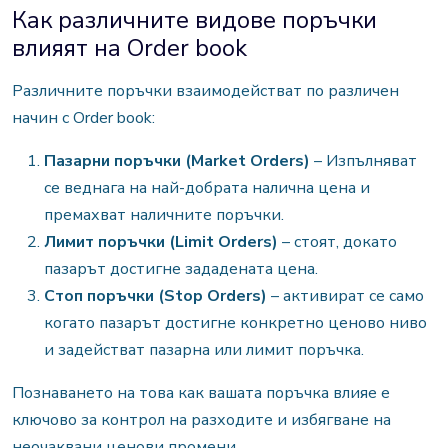
Как различните видове поръчки
влияят на Order book
Различните поръчки взаимодействат по различен
начин с Order book:
Пазарни поръчки (Market Orders)
–
Изпълняват
се веднага на най-добрата налична цена и
п
ремахват наличните поръчки.
Лимит поръчки (Limit Orders)
– с
тоят, докато
пазарът достигне зададената цена.
Стоп поръчки (Stop Orders)
– а
ктивират се само
когато пазарът достигне конкретно ценово ниво
и задействат пазарна или лимит поръчка.
Познаването на това как вашата поръчка влияе е
ключово за контрол на разходите и избягване на
неочаквани ценови промени.