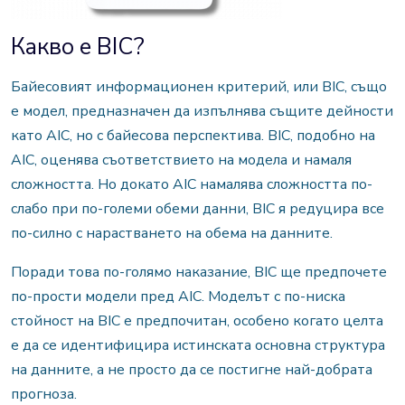
Какво е BIC?
Байесовият информационен критерий, или BIC, също
е модел, предназначен да изпълнява същите дейности
като AIC, но с байесова перспектива. BIC, подобно на
AIC, оценява съответствието на модела и намаля
сложността. Но докато AIC намалява сложността по-
слабо при по-големи обеми данни, BIC я редуцира все
по-силно с нарастването на обема на данните.
Поради това по-голямо наказание, BIC ще предпочете
по-прости модели пред AIC. Моделът с по-ниска
стойност на BIC е предпочитан, особено когато целта
е да се идентифицира истинската основна структура
на данните, а не просто да се постигне най-добрата
прогноза.