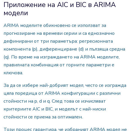
Приложение на AIC и BIC в ARIMA
модели
ARIMA моделите обикновено се използват за
прогнозиране на времеви серии и са еднозначно
дефинирани от три параметъра: регресионната
компонента (p), диференциране (d) и пълзяща средна
(q). По време на изграждането на ARIMA моделите,
правилната комбинация от горните параметри е
ключова.
За да се избере най-добрият модел, често се изгражда
цяла поредица от ARIMA конфигурации с различни
стойности на p, d и q. След това се изчисляват
критериите AIC и BIC, и моделът с най-ниски
стойности се приема за оптимален.
Този процес гарантира, че избраният ARIMA модел не