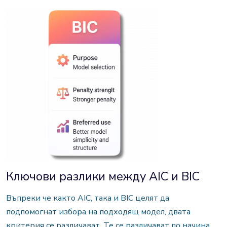
Ключови разлики между AIC и BIC
Въпреки че както AIC, така и BIC целят да
подпомогнат избора на подходящ модел, двата
критерия се различават. Те се различават по начина,