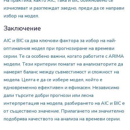
На практика, както AIC, така и BIC обикновено се
изчисляват и разглеждат заедно, преди да се направи
избор на модел.
Заключение
AIC и BIC са два ключови фактора за избор на най-
оптималния модел при прогнозиране на времеви
серии. Те са особено важни, когато работите с ARIMA
модели. Тези критерии помагат на анализаторите да
намерят баланс между съвместимост и сложност на
модела. Целта е да се избере модел, който е
едновременно ефективен и ефикасен. Независимо
дали търсите добри прогнози или лесна
интерпретация на модела, разбирането на AIC и BIC е
от съществено значение. Прилагането им значително
подобрява качеството на анализа на времеви серии.