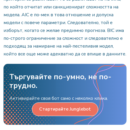
по който отчитат или санкционират сложността на
модела. AIC е по-мек в това отношение и допуска
модели с повече параметри. Следователно, той е
изборът, когато се желае предимно прогноза. BIC има
по-строго ограничение за сложност и следователно е
подходящ за намиране на най-пестеливия модел,
който все още може адекватно да се впише в данните.
Търгувайте по-умно, не по-
трудно.
Активирайте своя бот само с няколко клика.
Стартирайте Junglebot