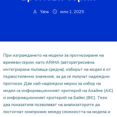
Yana
юли 1, 2025
При изграждането на модели за прогнозиране на
времеви серии, като ARIMA (авторегресивна
интегрирана пълзяща средна), изборът на модел е от
първостепенно значение, за да се получат надеждни
прогнози. Две най-надеждни мерки за избор на
модел са информационният критерий на Акайке (AIC)
и информационният критерий на Байес (BIC). Тези
два показателя позволяват на анализаторите да
постигнат компромис между сложността на модела и