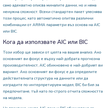
само адекватно описва миналите данни, но и няма
ненужна сложност. Всеки стандартен пакет улеснява
този процес, като автоматично опитва различни
комбинации от ARIMA параметри въз основа на AIC
или BIC.
Кога да използвате AIC или BIC
Този избор ще зависи от целта на вашия анализ. Ако
основният ви фокус е върху най-добрата прогнозна
производителност, AIC обикновено е най-добрият ви
вариант. Ако основният ви фокус е да определите
действителната структура на данните или да
изградите по-интерпретируем модел, BIC би бил за
предпочитане, тъй като по-строго отчита сложността
на модела..