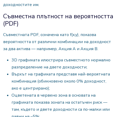
доходностите им.
Съвместна плътност на вероятността
(PDF)
Съвместната PDF, означена като f(x,y), показва
вероятността от различни комбинации на доходност
за два актива — например, Акция A и Акция B.
3D графиката илюстрира съвместното нормално
разпределение на двете доходности;
Върхът на графиката представя най-вероятната
комбинация (обикновено около 0% доходност,
ако е центрирано);
Оцветената в червено зона в основата на
графиката показва зоната на
остатъчен
риск —
там, където и двете доходности са по-малки или
равни на –5%;