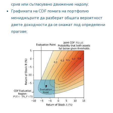
срив или съгласувано движение надолу;
Графиката на CDF помага на портфолио
мениджърите да разберат общата вероятност
двете доходности да се окажат под определени
прагове;