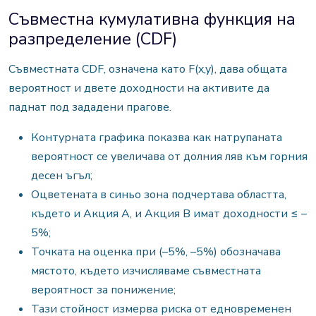
Съвместна кумулативна функция на
разпределение (CDF)
Съвместната CDF, означена като F(x,y), дава общата
вероятност и двете доходности на активите да
паднат под зададени прагове.
Контурната графика показва как натрупаната
вероятност се увеличава от долния ляв към горния
десен ъгъл;
Оцветената в синьо зона подчертава областта,
където и Акция A, и Акция B имат доходности ≤ –
5%;
Точката на оценка при (–5%, –5%) обозначава
мястото, където изчисляваме съвместната
вероятност за понижение;
Тази стойност измерва риска от едновременен