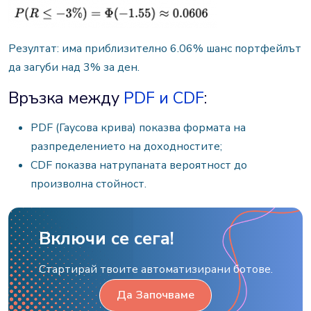
Резултат: има приблизително 6.06% шанс портфейлът
да загуби над 3% за ден.
Връзка между
PDF и CDF
:
PDF (Гаусова крива) показва формата на
разпределението на доходностите;
CDF показва натрупаната вероятност до
произволна стойност.
Включи се сега!
Стартирай твоите автоматизирани ботове.
Да Започваме